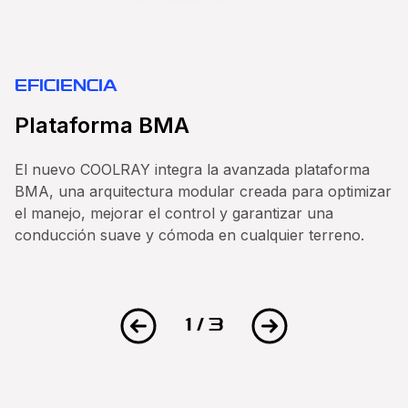
EFICIENCIA
E
Plataforma BMA
M
El nuevo COOLRAY integra la avanzada plataforma
E
BMA, una arquitectura modular creada para optimizar
1.
el manejo, mejorar el control y garantizar una
k
conducción suave y cómoda en cualquier terreno.
0
ef
1 / 3